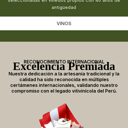
seleccionadas en viñedos propios con 40 años de
antigüedad
VINOS
RECONOCIMIENTO INTERNACIONAL
Excelencia Premiada
Nuestra dedicación a la artesanía tradicional y la
calidad ha sido reconocida en múltiples
certámenes internacionales, validando nuestro
compromiso con el legado vitivinícola del Perú.