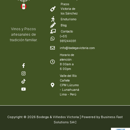
Piscos
Victoria de
los Sánchez
Enoturismo
Blog
Vinos y Piscos
Contacto
artesanales de
(+51)
tradición familiar.
981244091
info@bodegavictoria.com
Horario de
atención :
8:00am a
6:00pm
Valle del Río
Cañete
CPM Lúcumo
- Lunahuaná
Lima - Perú
Copyright © 2026 Bodega & Viñedos Victoria | Powered by Business Fast
Solutions SAC